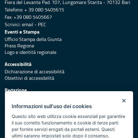
Fiera del Levante Pad. 107, Lungomare Starita - 70132 Bari
Telefono: + 39 080 5405615
Fax: +39 080 5405667
Scrivici:
email
-
PEC
Eventi e Stampa
Ufficio Stampa della Giunta
Press Regione
Logo e identità regionale
Accessibilità
Dichiarazione di accessibilità
Obiettivi di accessibilità
Redazione
Responsabili di pubblicazione
×
Informazioni sull'uso dei cookies
Protezione civile
Vai al sito di Protezione Civile Puglia
Questo sito web utilizza cookie essenziali per garantire
il suo corretto funzionamento e cookie di terze parti
Iniziativa finanziata con risorse del POR Puglia 2014/2020 -
per fornire servizi erogati da portali esterni. Questi
Asse XI
ultimi saranno impostati solo dopo il consenso.