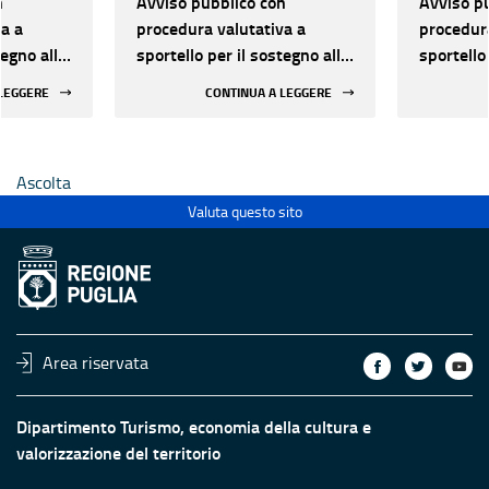
n
Avviso pubblico con
Avviso p
a a
procedura valutativa a
procedura
tegno alle
sportello per il sostegno alle
sportello
lo dal
attività di Spettacolo dal
attività 
 LEGGERE
CONTINUA A LEGGERE
25-2027
vivo - Triennio 2025-2027
vivo - T
Ascolta
Valuta questo sito
Area riservata
Dipartimento Turismo, economia della cultura e
valorizzazione del territorio