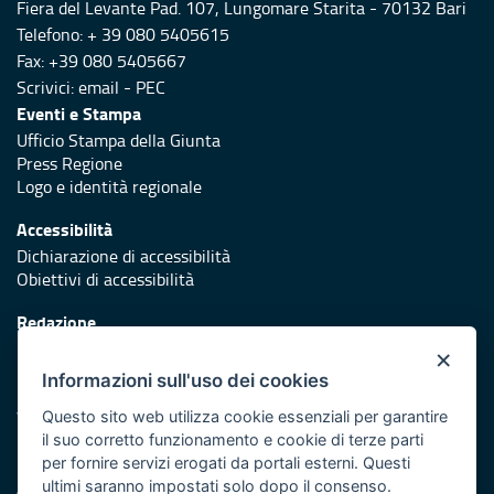
Fiera del Levante Pad. 107, Lungomare Starita - 70132 Bari
Telefono: + 39 080 5405615
Fax: +39 080 5405667
Scrivici:
email
-
PEC
Eventi e Stampa
Ufficio Stampa della Giunta
Press Regione
Logo e identità regionale
Accessibilità
Dichiarazione di accessibilità
Obiettivi di accessibilità
Redazione
Responsabili di pubblicazione
×
Informazioni sull'uso dei cookies
Protezione civile
Vai al sito di Protezione Civile Puglia
Questo sito web utilizza cookie essenziali per garantire
il suo corretto funzionamento e cookie di terze parti
Iniziativa finanziata con risorse del POR Puglia 2014/2020 -
per fornire servizi erogati da portali esterni. Questi
Asse XI
ultimi saranno impostati solo dopo il consenso.