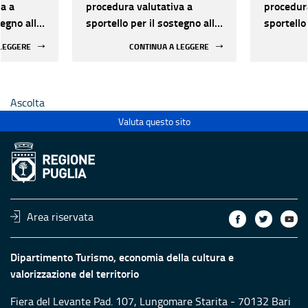
a a
procedura valutativa a
procedura
tegno alle
sportello per il sostegno alle
sportello
lo dal
attività di Spettacolo dal
attività 
 LEGGERE
CONTINUA A LEGGERE
25-2027
vivo - Triennio 2025-2027
vivo - T
Ascolta
Valuta questo sito
Area riservata
Dipartimento Turismo, economia della cultura e
valorizzazione del territorio
Fiera del Levante Pad. 107, Lungomare Starita - 70132 Bari