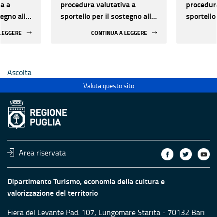
a a
procedura valutativa a
procedura
tegno alle
sportello per il sostegno alle
sportello
lo dal
attività di Spettacolo dal
attività 
 LEGGERE
CONTINUA A LEGGERE
25-2027
vivo - Triennio 2025-2027
vivo - T
Ascolta
Valuta questo sito
Area riservata
Dipartimento Turismo, economia della cultura e
valorizzazione del territorio
Fiera del Levante Pad. 107, Lungomare Starita - 70132 Bari