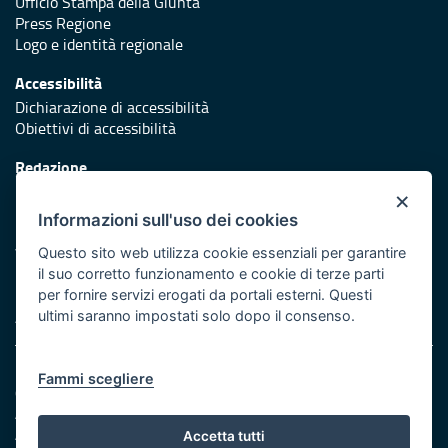
Ufficio Stampa della Giunta
Press Regione
Logo e identità regionale
Accessibilità
Dichiarazione di accessibilità
Obiettivi di accessibilità
Redazione
Responsabili di pubblicazione
×
Informazioni sull'uso dei cookies
Protezione civile
Vai al sito di Protezione Civile Puglia
Questo sito web utilizza cookie essenziali per garantire
il suo corretto funzionamento e cookie di terze parti
Iniziativa finanziata con risorse del POR Puglia 2014/2020 -
per fornire servizi erogati da portali esterni. Questi
Asse XI
ultimi saranno impostati solo dopo il consenso.
Note legali
Fammi scegliere
Cookie e privacy
Amministrazione trasparente
Atti di notifica
Accetta tutti