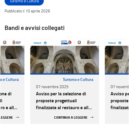
Turismo e Cultura
Pubblicato il 10 aprile 2026
Bandi e avvisi collegati
o e Cultura
Turismo e Cultura
07 novembre 2025
07 novemb
one di
Avviso per la selezione di
Avviso pe
li
proposte progettuali
proposte 
ro e alla
finalizzate al restauro e alla
finalizzat
 di beni
rifunzionalizzazione di beni
rifunzion
 LEGGERE
CONTINUA A LEGGERE
culturali materiali e
culturali 
immateriali di Enti
immateria