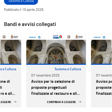
Turismo e Cultura
Pubblicato il 10 aprile 2026
Bandi e avvisi collegati
o e Cultura
Turismo e Cultura
07 novembre 2025
07 novemb
one di
Avviso per la selezione di
Avviso pe
li
proposte progettuali
proposte 
ro e alla
finalizzate al restauro e alla
finalizzat
 di beni
rifunzionalizzazione di beni
rifunzion
 LEGGERE
CONTINUA A LEGGERE
culturali materiali e
culturali 
immateriali di Enti
immateria