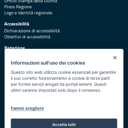
Ufficio Stampa della Giunta
Press Regione
Logo e identità regionale
Accessibilità
Dichiarazione di accessibilità
Obiettivi di accessibilità
Redazione
Responsabili di pubblicazione
×
Informazioni sull'uso dei cookies
Protezione civile
Vai al sito di Protezione Civile Puglia
Questo sito web utilizza cookie essenziali per garantire
il suo corretto funzionamento e cookie di terze parti
Iniziativa finanziata con risorse del POR Puglia 2014/2020 -
per fornire servizi erogati da portali esterni. Questi
Asse XI
ultimi saranno impostati solo dopo il consenso.
Note legali
Fammi scegliere
Cookie e privacy
Amministrazione trasparente
Atti di notifica
Accetta tutti