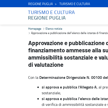
REGIONE PUGLIA
TURISMO E CULTURA
TURISMO E CULTURA
REGIONE PUGLIA
Approvazione e pubblicazione dell’elenco delle istanze di finanzia
Homepage
Elenco notizie
Approvazione e pubblicazione dell’elenco delle istanze di finan
Approvazione e pubblicazione de
finanziamento ammesse alla succ
ammissibilità sostanziale e va
di valutazione
Determinazione Dirigenziale N. 00100 d
Con la
si approva e pubblica l’Allegato A
, al p
sostanziale;
si approva e pubblica l’elenco delle is
di verifica di ammissibilità sostanziale 