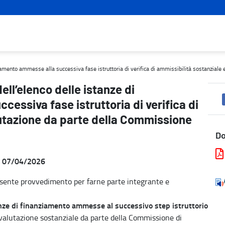
mento ammesse alla successiva fase istruttoria di verifica di ammis
ziamento ammesse alla successiva fase istruttoria di verifica di ammissibilità sostanziale
ll’elenco delle istanze di
essiva fase istruttoria di verifica di
lutazione da parte della Commissione
D
el 07/04/2026
resente provvedimento per farne parte integrante e
tanze di finanziamento ammesse al successivo step istruttorio
e valutazione sostanziale da parte della Commissione di