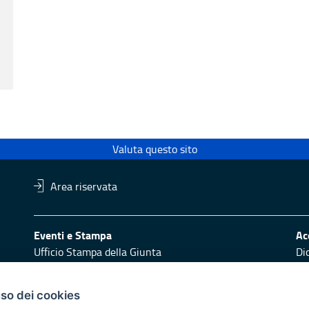
Valuta questo sito
Area riservata
Eventi e Stampa
Ac
Ufficio Stampa della Giunta
Di
Press Regione
Obi
Logo e identità regionale
uso dei cookies
Redazione
Pr