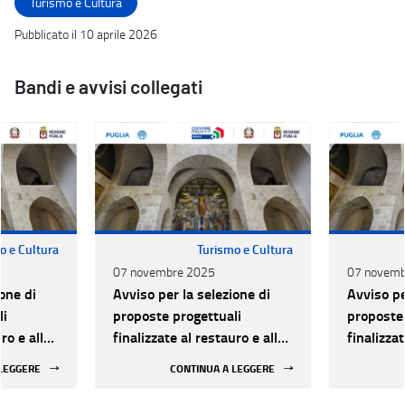
Turismo e Cultura
Pubblicato il 10 aprile 2026
Bandi e avvisi collegati
o e Cultura
Turismo e Cultura
07 novembre 2025
07 novemb
one di
Avviso per la selezione di
Avviso pe
li
proposte progettuali
proposte 
ro e alla
finalizzate al restauro e alla
finalizzat
 di beni
rifunzionalizzazione di beni
rifunzion
 LEGGERE
CONTINUA A LEGGERE
culturali materiali e
culturali 
immateriali di Enti
immateria