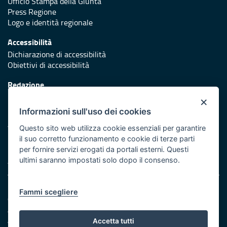
Ufficio Stampa della Giunta
Press Regione
Logo e identità regionale
Accessibilità
Dichiarazione di accessibilità
Obiettivi di accessibilità
Redazione
Responsabili di pubblicazione
×
Informazioni sull'uso dei cookies
Protezione civile
Vai al sito di Protezione Civile Puglia
Questo sito web utilizza cookie essenziali per garantire
il suo corretto funzionamento e cookie di terze parti
Iniziativa finanziata con risorse del POR Puglia 2014/2020 -
per fornire servizi erogati da portali esterni. Questi
Asse XI
ultimi saranno impostati solo dopo il consenso.
Note legali
Fammi scegliere
Cookie e privacy
Amministrazione trasparente
Atti di notifica
Accetta tutti