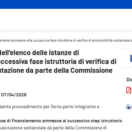
mento ammesse alla successiva fase istruttoria di verifica di ammis
ziamento ammesse alla successiva fase istruttoria di verifica di ammissibilità sostanziale
ll’elenco delle istanze di
essiva fase istruttoria di verifica di
lutazione da parte della Commissione
D
el 07/04/2026
resente provvedimento per farne parte integrante e
tanze di finanziamento ammesse al successivo step istruttorio
e valutazione sostanziale da parte della Commissione di