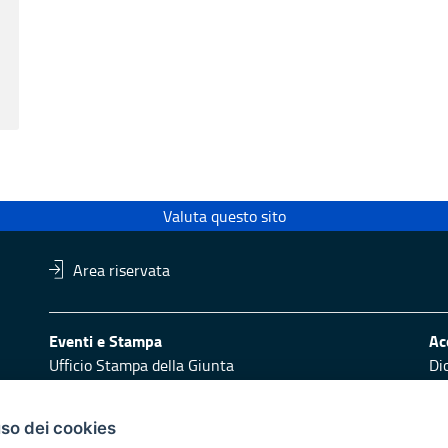
Valuta questo sito
Area riservata
Eventi e Stampa
Ac
Ufficio Stampa della Giunta
Di
Press Regione
Obi
Logo e identità regionale
uso dei cookies
Redazione
Pr