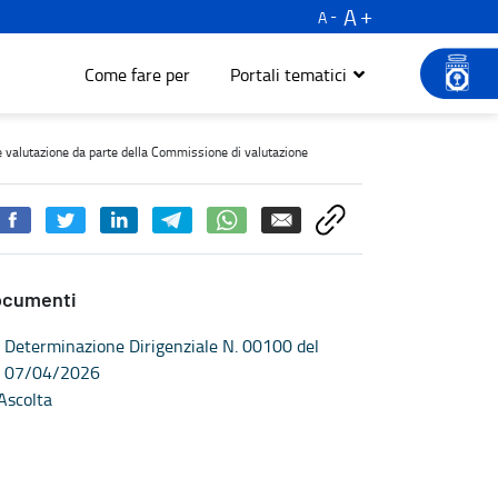
A
A
Come fare per
Portali tematici
sibilità sostanziale e valutazione da parte della Commissione di va
 e valutazione da parte della Commissione di valutazione
ocumenti
Determinazione Dirigenziale N. 00100 del
07/04/2026
Ascolta