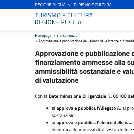
REGIONE PUGLIA
TURISMO E CULTURA
TURISMO E CULTURA
REGIONE PUGLIA
Approvazione e pubblicazione dell’elenco delle istanze di finanzia
Homepage
Elenco notizie
Approvazione e pubblicazione dell’elenco delle istanze di finan
Approvazione e pubblicazione de
finanziamento ammesse alla succ
ammissibilità sostanziale e va
di valutazione
Determinazione Dirigenziale N. 00100 d
Con la
si approva e pubblica l’Allegato A
, al p
sostanziale;
si approva e pubblica l’elenco delle is
di verifica di ammissibilità sostanziale 