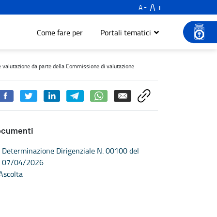
A
A
Come fare per
Portali tematici
sibilità sostanziale e valutazione da parte della Commissione di va
 e valutazione da parte della Commissione di valutazione
ocumenti
Determinazione Dirigenziale N. 00100 del
07/04/2026
Ascolta