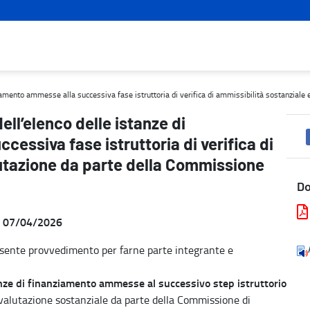
mento ammesse alla successiva fase istruttoria di verifica di ammis
ziamento ammesse alla successiva fase istruttoria di verifica di ammissibilità sostanziale
ll’elenco delle istanze di
essiva fase istruttoria di verifica di
lutazione da parte della Commissione
D
el 07/04/2026
resente provvedimento per farne parte integrante e
tanze di finanziamento ammesse al successivo step istruttorio
e valutazione sostanziale da parte della Commissione di