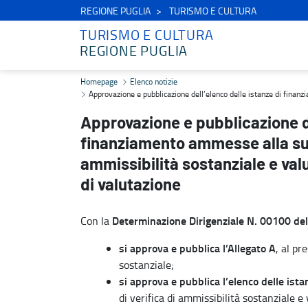
REGIONE PUGLIA
TURISMO E CULTURA
TURISMO E CULTURA
REGIONE PUGLIA
Approvazione e pubblicazione dell’elenco delle istanze di finanzia
Homepage
Elenco notizie
Approvazione e pubblicazione dell’elenco delle istanze di finan
Approvazione e pubblicazione de
finanziamento ammesse alla succ
ammissibilità sostanziale e va
di valutazione
Determinazione Dirigenziale N. 00100 d
Con la
si approva e pubblica l’Allegato A
, al p
sostanziale;
si approva e pubblica l’elenco delle is
di verifica di ammissibilità sostanziale 