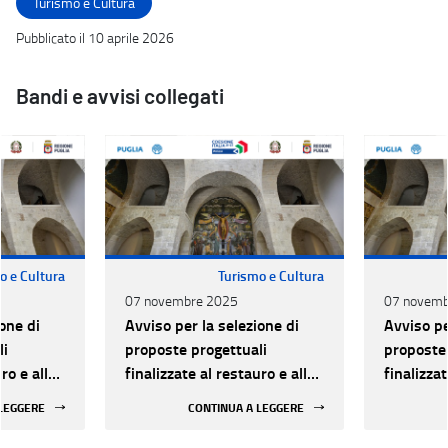
Turismo e Cultura
Pubblicato il 10 aprile 2026
Bandi e avvisi collegati
o e Cultura
Turismo e Cultura
07 novembre 2025
07 novemb
one di
Avviso per la selezione di
Avviso pe
li
proposte progettuali
proposte 
ro e alla
finalizzate al restauro e alla
finalizzat
 di beni
rifunzionalizzazione di beni
rifunzion
 LEGGERE
CONTINUA A LEGGERE
culturali materiali e
culturali 
immateriali di Enti
immateria