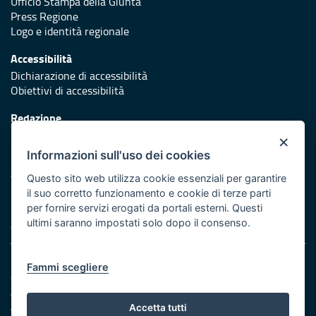
Ufficio Stampa della Giunta
Press Regione
Logo e identità regionale
Accessibilità
Dichiarazione di accessibilità
Obiettivi di accessibilità
Redazione
Responsabili di pubblicazione
×
Informazioni sull'uso dei cookies
Protezione civile
Vai al sito di Protezione Civile Puglia
Questo sito web utilizza cookie essenziali per garantire
il suo corretto funzionamento e cookie di terze parti
Iniziativa finanziata con risorse del POR Puglia 2014/2020 -
per fornire servizi erogati da portali esterni. Questi
Asse XI
ultimi saranno impostati solo dopo il consenso.
Note legali
Fammi scegliere
Cookie e privacy
Amministrazione trasparente
Atti di notifica
Accetta tutti