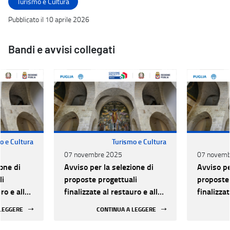
Turismo e Cultura
Pubblicato il 10 aprile 2026
Bandi e avvisi collegati
o e Cultura
Turismo e Cultura
07 novembre 2025
07 novemb
one di
Avviso per la selezione di
Avviso pe
li
proposte progettuali
proposte 
ro e alla
finalizzate al restauro e alla
finalizzat
 di beni
rifunzionalizzazione di beni
rifunzion
 LEGGERE
CONTINUA A LEGGERE
culturali materiali e
culturali 
immateriali di Enti
immateria