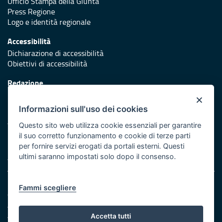
Ufficio Stampa della Giunta
Press Regione
Logo e identità regionale
Accessibilità
Dichiarazione di accessibilità
Obiettivi di accessibilità
Redazione
Responsabili di pubblicazione
×
Informazioni sull'uso dei cookies
Protezione civile
Vai al sito di Protezione Civile Puglia
Questo sito web utilizza cookie essenziali per garantire
il suo corretto funzionamento e cookie di terze parti
Iniziativa finanziata con risorse del POR Puglia 2014/2020 -
per fornire servizi erogati da portali esterni. Questi
Asse XI
ultimi saranno impostati solo dopo il consenso.
Note legali
Fammi scegliere
Cookie e privacy
Amministrazione trasparente
Atti di notifica
Accetta tutti