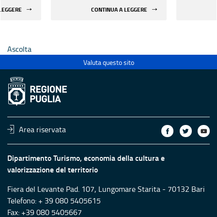
 di beni
rifunzionalizzazione di beni
rifunzion
 LEGGERE
CONTINUA A LEGGERE
culturali materiali e
culturali 
immateriali di Enti
immateria
Ecclesiastici
Ecclesias
Ascolta
Valuta questo sito
Area riservata
Dipartimento Turismo, economia della cultura e
valorizzazione del territorio
Fiera del Levante Pad. 107, Lungomare Starita - 70132 Bari
Telefono: + 39 080 5405615
Fax: +39 080 5405667