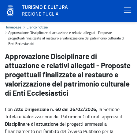
TURISMO E CULTURA
REGIONE PUGLIA
Approvazione Disciplinare di attuazione e relativi allegati - Propos
Homepage
Elenco notizie
Approvazione Disciplinare di attuazione e relativi allegati - Proposte
progettuali finalizzate al restauro e valorizzazione del patrimonio culturale di
Enti Ecclesiastici
Approvazione Disciplinare di
attuazione e relativi allegati - Proposte
progettuali finalizzate al restauro e
valorizzazione del patrimonio culturale
di Enti Ecclesiastici
Atto Dirigenziale n. 60 del 26/02/2026
Con
, la Sezione
Tutela e Valorizzazione dei Patrimoni Culturali approva il
Disciplinare di attuazione
dei progetti ammessi a
finanziamento nell’ambito dell’Avviso Pubblico per la