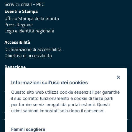
Scrivici:
email
-
PEC
Eventi e Stampa
Ufficio Stampa della Giunta
Press Regione
Logo e identità regionale
Accessibilità
Dichiarazione di accessibilità
Obiettivi di accessibilità
Redazione
Responsabili di pubblicazione
×
Informazioni sull'uso dei cookies
Protezione civile
Vai al sito di Protezione Civile Puglia
Questo sito web utilizza cookie essenziali per garantire
il suo corretto funzionamento e cookie di terze parti
Iniziativa finanziata con risorse del POR Puglia 2014/2020 -
per fornire servizi erogati da portali esterni. Questi
Asse XI
ultimi saranno impostati solo dopo il consenso.
Note legali
Fammi scegliere