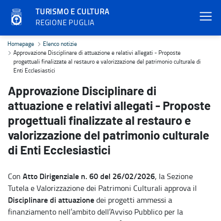
TURISMO E CULTURA
REGIONE PUGLIA
Approvazione Disciplinare di attuazione e relativi allegati - Propos
Homepage
Elenco notizie
Approvazione Disciplinare di attuazione e relativi allegati - Proposte
progettuali finalizzate al restauro e valorizzazione del patrimonio culturale di
Enti Ecclesiastici
Approvazione Disciplinare di
attuazione e relativi allegati - Proposte
progettuali finalizzate al restauro e
valorizzazione del patrimonio culturale
di Enti Ecclesiastici
Atto Dirigenziale n. 60 del 26/02/2026
Con
, la Sezione
Tutela e Valorizzazione dei Patrimoni Culturali approva il
Disciplinare di attuazione
dei progetti ammessi a
finanziamento nell’ambito dell’Avviso Pubblico per la