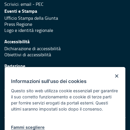
Scrivici:
email
-
PEC
Eventi e Stampa
Ufficio Stampa della Giunta
Press Regione
Logo e identità regionale
Accessibilità
Dichiarazione di accessibilità
Obiettivi di accessibilità
Redazione
Responsabili di pubblicazione
×
Informazioni sull'uso dei cookies
Protezione civile
Vai al sito di Protezione Civile Puglia
Questo sito web utilizza cookie essenziali per garantire
il suo corretto funzionamento e cookie di terze parti
Iniziativa finanziata con risorse del POR Puglia 2014/2020 -
per fornire servizi erogati da portali esterni. Questi
Asse XI
ultimi saranno impostati solo dopo il consenso.
Note legali
Fammi scegliere