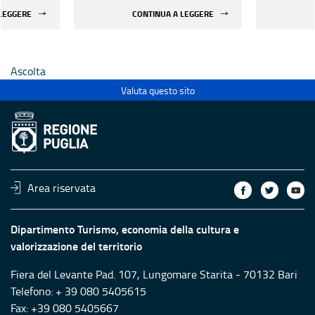
 di beni
rifunzionalizzazione di beni
rifunzion
 LEGGERE
CONTINUA A LEGGERE
culturali materiali e
culturali 
immateriali di Enti
immateria
Ecclesiastici
Ecclesias
Ascolta
Valuta questo sito
Area riservata
Dipartimento Turismo, economia della cultura e
valorizzazione del territorio
Fiera del Levante Pad. 107, Lungomare Starita - 70132 Bari
Telefono: + 39 080 5405615
Fax: +39 080 5405667