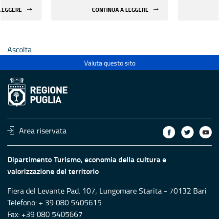
 di beni
rifunzionalizzazione di beni
rifunzion
 LEGGERE
CONTINUA A LEGGERE
culturali materiali e
culturali 
immateriali di Enti
immateria
Ecclesiastici
Ecclesias
Ascolta
Valuta questo sito
Area riservata
Dipartimento Turismo, economia della cultura e
valorizzazione del territorio
Fiera del Levante Pad. 107, Lungomare Starita - 70132 Bari
Telefono: + 39 080 5405615
Fax: +39 080 5405667