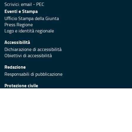
Scrivici:
email
-
PEC
Eventi e Stampa
Ufficio Stampa della Giunta
Press Regione
Logo e identità regionale
Accessibilità
Dichiarazione di accessibilità
Obiettivi di accessibilità
Redazione
Responsabili di pubblicazione
Protezione civile
Vai al sito di Protezione Civile Puglia
Iniziativa finanziata con risorse del POR Puglia 2014/2020 -
Asse XI
Note legali