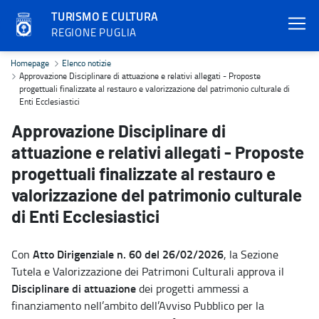
TURISMO E CULTURA
REGIONE PUGLIA
Approvazione Disciplinare di attuazione e relativi allegati - Propos
Homepage
Elenco notizie
Approvazione Disciplinare di attuazione e relativi allegati - Proposte
progettuali finalizzate al restauro e valorizzazione del patrimonio culturale di
Enti Ecclesiastici
Approvazione Disciplinare di
attuazione e relativi allegati - Proposte
progettuali finalizzate al restauro e
valorizzazione del patrimonio culturale
di Enti Ecclesiastici
Atto Dirigenziale n. 60 del 26/02/2026
Con
, la Sezione
Tutela e Valorizzazione dei Patrimoni Culturali approva il
Disciplinare di attuazione
dei progetti ammessi a
finanziamento nell’ambito dell’Avviso Pubblico per la