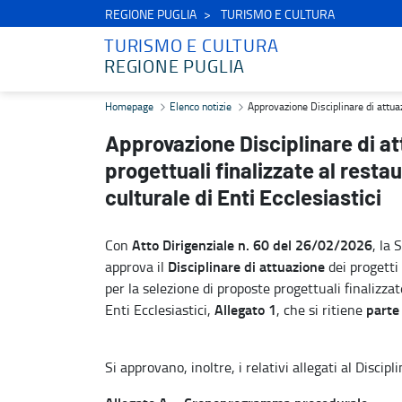
REGIONE PUGLIA
TURISMO E CULTURA
TURISMO E CULTURA
REGIONE PUGLIA
Approvazione Disciplinare di attuazione e relativi allegati - Propos
Homepage
Elenco notizie
Approvazione Disciplinare di attuazi
Approvazione Disciplinare di att
progettuali finalizzate al resta
culturale di Enti Ecclesiastici
Atto Dirigenziale n. 60 del 26/02/2026
Con
, la 
Disciplinare di attuazione
approva il
dei progetti
per la selezione di proposte progettuali finalizza
Allegato 1
parte
Enti Ecclesiastici,
, che si ritiene
Si approvano, inoltre, i relativi allegati al Discipl