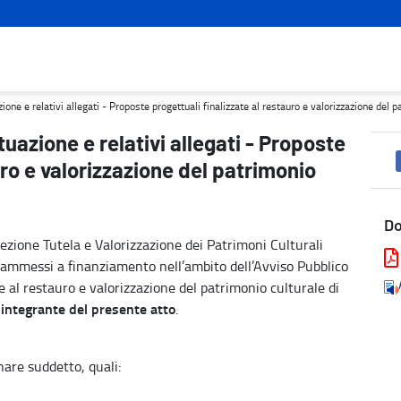
te progettuali finalizzate al restauro e valorizzazione del patrimoni
one e relativi allegati - Proposte progettuali finalizzate al restauro e valorizzazione del pa
uazione e relativi allegati - Proposte
uro e valorizzazione del patrimonio
D
Sezione Tutela e Valorizzazione dei Patrimoni Culturali
 ammessi a finanziamento nell’ambito dell’Avviso Pubblico
te al restauro e valorizzazione del patrimonio culturale di
 integrante del presente atto
.
inare suddetto, quali: