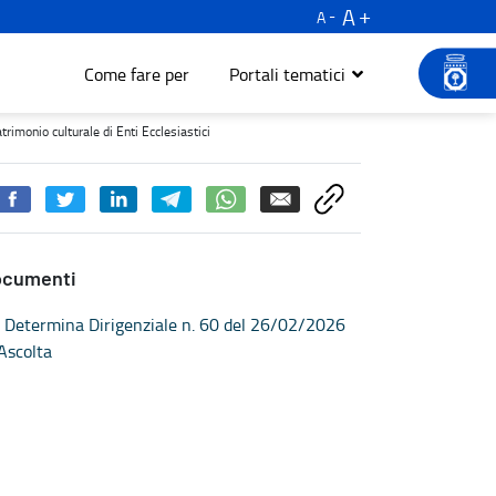
A
A
Come fare per
Portali tematici
o culturale di Enti Ecclesiastici - Turismo e cultura
trimonio culturale di Enti Ecclesiastici
ocumenti
Determina Dirigenziale n. 60 del 26/02/2026
Ascolta