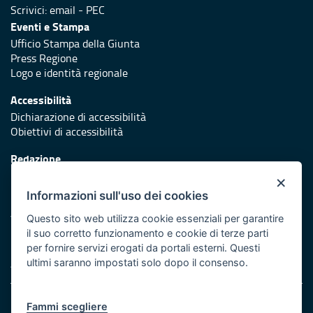
Scrivici:
email
-
PEC
Eventi e Stampa
Ufficio Stampa della Giunta
Press Regione
Logo e identità regionale
Accessibilità
Dichiarazione di accessibilità
Obiettivi di accessibilità
Redazione
Responsabili di pubblicazione
×
Informazioni sull'uso dei cookies
Protezione civile
Vai al sito di Protezione Civile Puglia
Questo sito web utilizza cookie essenziali per garantire
il suo corretto funzionamento e cookie di terze parti
Iniziativa finanziata con risorse del POR Puglia 2014/2020 -
per fornire servizi erogati da portali esterni. Questi
Asse XI
ultimi saranno impostati solo dopo il consenso.
Note legali
Fammi scegliere