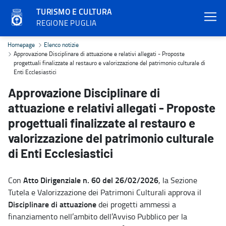
TURISMO E CULTURA
REGIONE PUGLIA
Approvazione Disciplinare di attuazione e relativi allegati - Propos
Homepage
Elenco notizie
Approvazione Disciplinare di attuazione e relativi allegati - Proposte
progettuali finalizzate al restauro e valorizzazione del patrimonio culturale di
Enti Ecclesiastici
Approvazione Disciplinare di
attuazione e relativi allegati - Proposte
progettuali finalizzate al restauro e
valorizzazione del patrimonio culturale
di Enti Ecclesiastici
Atto Dirigenziale n. 60 del 26/02/2026
Con
, la Sezione
Tutela e Valorizzazione dei Patrimoni Culturali approva il
Disciplinare di attuazione
dei progetti ammessi a
finanziamento nell’ambito dell’Avviso Pubblico per la