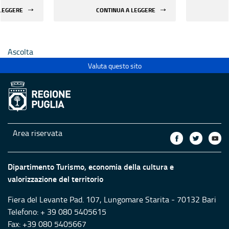
 di beni
rifunzionalizzazione di beni
rifunzion
 LEGGERE
CONTINUA A LEGGERE
culturali materiali e
culturali 
immateriali di Enti
immateria
Ecclesiastici
Ecclesias
Ascolta
Valuta questo sito
Area riservata
Dipartimento Turismo, economia della cultura e
valorizzazione del territorio
Fiera del Levante Pad. 107, Lungomare Starita - 70132 Bari
Telefono: + 39 080 5405615
Fax: +39 080 5405667