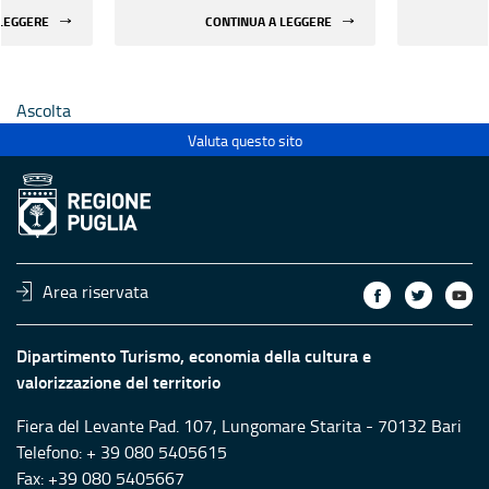
 di beni
rifunzionalizzazione di beni
rifunzion
 LEGGERE
CONTINUA A LEGGERE
culturali materiali e
culturali 
immateriali di Enti
immateria
Ecclesiastici
Ecclesias
Ascolta
Valuta questo sito
Area riservata
Dipartimento Turismo, economia della cultura e
valorizzazione del territorio
Fiera del Levante Pad. 107, Lungomare Starita - 70132 Bari
Telefono: + 39 080 5405615
Fax: +39 080 5405667