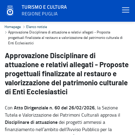
TURISMO E CULTURA
REGIONE PUGLIA
Approvazione Disciplinare di attuazione e relativi allegati - Propos
Homepage
Elenco notizie
Approvazione Disciplinare di attuazione e relativi allegati - Proposte
progettuali finalizzate al restauro e valorizzazione del patrimonio culturale di
Enti Ecclesiastici
Approvazione Disciplinare di
attuazione e relativi allegati - Proposte
progettuali finalizzate al restauro e
valorizzazione del patrimonio culturale
di Enti Ecclesiastici
Atto Dirigenziale n. 60 del 26/02/2026
Con
, la Sezione
Tutela e Valorizzazione dei Patrimoni Culturali approva il
Disciplinare di attuazione
dei progetti ammessi a
finanziamento nell’ambito dell’Avviso Pubblico per la