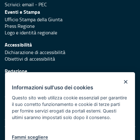
Scrivici:
email
-
PEC
Eventi e Stampa
Ufficio Stampa della Giunta
Press Regione
Logo e identità regionale
Accessibilità
Dichiarazione di accessibilità
Obiettivi di accessibilità
Redazione
Responsabili di pubblicazione
×
Informazioni sull'uso dei cookies
Protezione civile
Vai al sito di Protezione Civile Puglia
Questo sito web utilizza cookie essenziali per garantire
il suo corretto funzionamento e cookie di terze parti
Iniziativa finanziata con risorse del POR Puglia 2014/2020 -
per fornire servizi erogati da portali esterni. Questi
Asse XI
ultimi saranno impostati solo dopo il consenso.
Note legali
Fammi scegliere