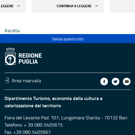
 di beni
rifunzionalizzazione di beni
rifunzion
 LEGGERE
CONTINUA A LEGGERE
culturali materiali e
culturali 
immateriali di Enti
immateria
Ecclesiastici
Ecclesias
Ascolta
Valuta questo sito
Area riservata
Dipartimento Turismo, economia della cultura e
valorizzazione del territorio
Fiera del Levante Pad. 107, Lungomare Starita - 70132 Bari
Telefono: + 39 080 5405615
Fax: +39 080 5405667