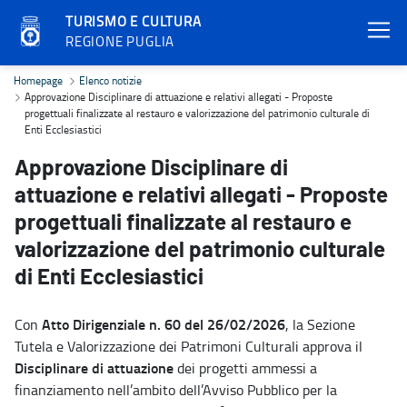
TURISMO E CULTURA
REGIONE PUGLIA
Approvazione Disciplinare di attuazione e relativi allegati - Propos
Homepage
Elenco notizie
Approvazione Disciplinare di attuazione e relativi allegati - Proposte
progettuali finalizzate al restauro e valorizzazione del patrimonio culturale di
Enti Ecclesiastici
Approvazione Disciplinare di
attuazione e relativi allegati - Proposte
progettuali finalizzate al restauro e
valorizzazione del patrimonio culturale
di Enti Ecclesiastici
Atto Dirigenziale n. 60 del 26/02/2026
Con
, la Sezione
Tutela e Valorizzazione dei Patrimoni Culturali approva il
Disciplinare di attuazione
dei progetti ammessi a
finanziamento nell’ambito dell’Avviso Pubblico per la