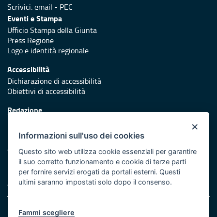
Scrivici:
email
-
PEC
Eventi e Stampa
Ufficio Stampa della Giunta
Press Regione
Logo e identità regionale
Accessibilità
Dichiarazione di accessibilità
Obiettivi di accessibilità
Redazione
Responsabili di pubblicazione
×
Informazioni sull'uso dei cookies
Protezione civile
Vai al sito di Protezione Civile Puglia
Questo sito web utilizza cookie essenziali per garantire
il suo corretto funzionamento e cookie di terze parti
Iniziativa finanziata con risorse del POR Puglia 2014/2020 -
per fornire servizi erogati da portali esterni. Questi
Asse XI
ultimi saranno impostati solo dopo il consenso.
Note legali
Fammi scegliere