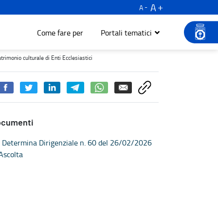
A
A
Come fare per
Portali tematici
o culturale di Enti Ecclesiastici - Turismo e cultura
trimonio culturale di Enti Ecclesiastici
ocumenti
Determina Dirigenziale n. 60 del 26/02/2026
Ascolta