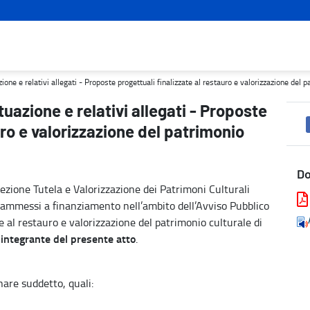
te progettuali finalizzate al restauro e valorizzazione del patrimoni
one e relativi allegati - Proposte progettuali finalizzate al restauro e valorizzazione del pa
uazione e relativi allegati - Proposte
uro e valorizzazione del patrimonio
D
Sezione Tutela e Valorizzazione dei Patrimoni Culturali
 ammessi a finanziamento nell’ambito dell’Avviso Pubblico
te al restauro e valorizzazione del patrimonio culturale di
 integrante del presente atto
.
inare suddetto, quali: