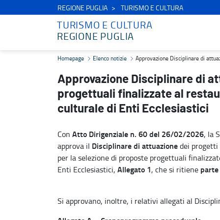
REGIONE PUGLIA
TURISMO E CULTURA
TURISMO E CULTURA
REGIONE PUGLIA
Approvazione Disciplinare di attuazione e relativi allegati - Propos
Homepage
Elenco notizie
Approvazione Disciplinare di attuazi
Approvazione Disciplinare di att
progettuali finalizzate al resta
culturale di Enti Ecclesiastici
Atto Dirigenziale n. 60 del 26/02/2026
Con
, la 
Disciplinare di attuazione
approva il
dei progetti
per la selezione di proposte progettuali finalizza
Allegato 1
parte
Enti Ecclesiastici,
, che si ritiene
Si approvano, inoltre, i relativi allegati al Discipl