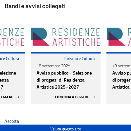
Bandi e avvisi collegati
o e Cultura
Turismo e Cultura
18 settembre 2025
18 settem
elezione
Avviso pubblico - Selezione
Avviso pu
denza
di progetti di Residenza
di proget
27
Artistica 2025–2027
Artistic
 LEGGERE
CONTINUA A LEGGERE
Ascolta
Valuta questo sito