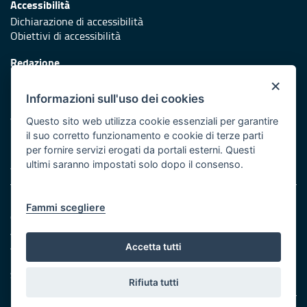
Accessibilità
Dichiarazione di accessibilità
Obiettivi di accessibilità
Redazione
Responsabili di pubblicazione
×
Informazioni sull'uso dei cookies
Protezione civile
Vai al sito di Protezione Civile Puglia
Questo sito web utilizza cookie essenziali per garantire
il suo corretto funzionamento e cookie di terze parti
Iniziativa finanziata con risorse del POR Puglia 2014/2020 -
per fornire servizi erogati da portali esterni. Questi
Asse XI
ultimi saranno impostati solo dopo il consenso.
Note legali
Fammi scegliere
Cookie e privacy
Amministrazione trasparente
Atti di notifica
Accetta tutti
Feed RSS
Servizi intranet
Rifiuta tutti
© Regione Puglia