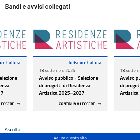
Bandi e avvisi collegati
o e Cultura
Turismo e Cultura
18 settembre 2025
18 settem
elezione
Avviso pubblico - Selezione
Avviso pu
denza
di progetti di Residenza
di proget
27
Artistica 2025–2027
Artistic
 LEGGERE
CONTINUA A LEGGERE
Ascolta
Valuta questo sito