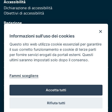
Accessibilità
Dichiarazione di accessibilità
Obiettivi di accessibilità
Redazione
Responsabili di pubblicazione
×
Informazioni sull'uso dei cookies
Protezione civile
Vai al sito di Protezione Civile Puglia
Questo sito web utilizza cookie essenziali per garantire
il suo corretto funzionamento e cookie di terze parti
Iniziativa finanziata con risorse del POR Puglia 2014/2020 -
per fornire servizi erogati da portali esterni. Questi
Asse XI
ultimi saranno impostati solo dopo il consenso.
Note legali
Fammi scegliere
Cookie e privacy
Amministrazione trasparente
Atti di notifica
Accetta tutti
Feed RSS
Servizi intranet
Rifiuta tutti
© Regione Puglia