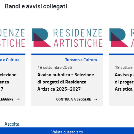
Bandi e avvisi collegati
o e Cultura
Turismo e Cultura
18 settembre 2025
18 settem
elezione
Avviso pubblico - Selezione
Avviso pu
denza
di progetti di Residenza
di proget
27
Artistica 2025–2027
Artistic
 LEGGERE
CONTINUA A LEGGERE
Ascolta
Valuta questo sito