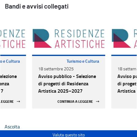
Bandi e avvisi collegati
o e Cultura
Turismo e Cultura
18 settembre 2025
18 settem
elezione
Avviso pubblico - Selezione
Avviso pu
denza
di progetti di Residenza
di proget
27
Artistica 2025–2027
Artistic
 LEGGERE
CONTINUA A LEGGERE
Ascolta
Valuta questo sito