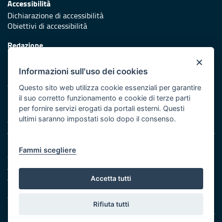
Accessibilità
Dichiarazione di accessibilità
Obiettivi di accessibilità
Redazione
Responsabili di pubblicazione
×
Informazioni sull'uso dei cookies
Protezione civile
Vai al sito di Protezione Civile Puglia
Questo sito web utilizza cookie essenziali per garantire
il suo corretto funzionamento e cookie di terze parti
Iniziativa finanziata con risorse del POR Puglia 2014/2020 -
per fornire servizi erogati da portali esterni. Questi
Asse XI
ultimi saranno impostati solo dopo il consenso.
Note legali
Fammi scegliere
Cookie e privacy
Amministrazione trasparente
Atti di notifica
Accetta tutti
Feed RSS
Servizi intranet
Rifiuta tutti
© Regione Puglia