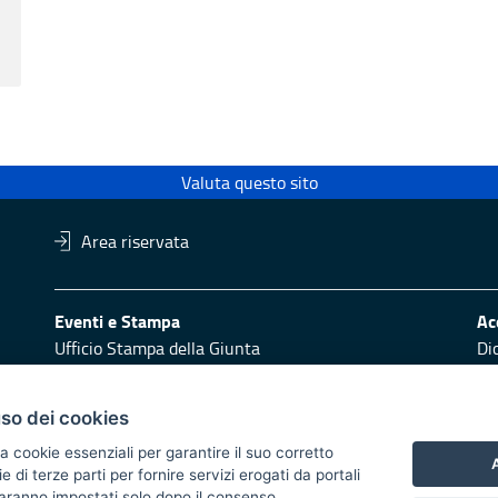
Valuta questo sito
Area riservata
Eventi e Stampa
Ac
Ufficio Stampa della Giunta
Di
Press Regione
Obi
Logo e identità regionale
uso dei cookies
Redazione
Pr
a cookie essenziali per garantire il suo corretto
Responsabili di pubblicazione
Vai
A
di terze parti per fornire servizi erogati da portali
 saranno impostati solo dopo il consenso.