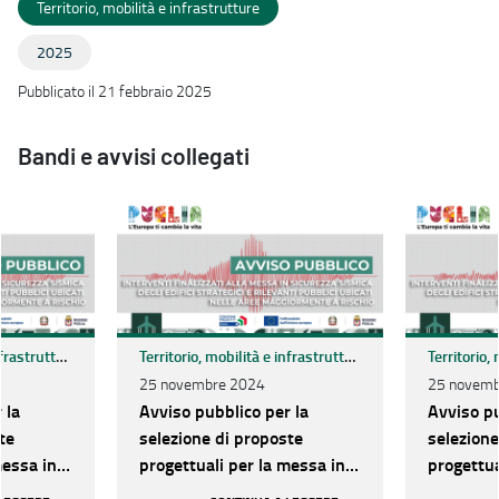
Territorio, mobilità e infrastrutture
2025
Pubblicato il 21 febbraio 2025
Bandi e avvisi collegati
Territorio, mobilità e infrastrutture
Territorio, mobilità e infrastrutture
25 novembre 2024
25 novemb
 la
Avviso pubblico per la
Avviso pu
te
selezione di proposte
selezione
messa in
progettuali per la messa in
progettua
egli
sicurezza sismica degli
sicurezza