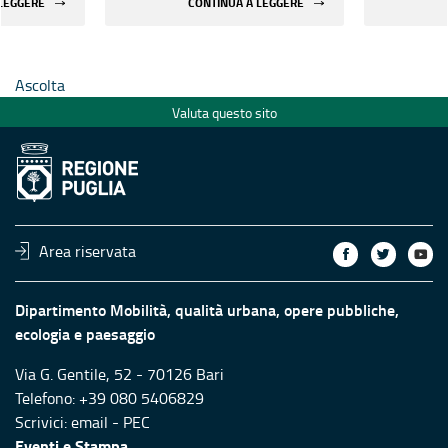
 LEGGERE
CONTINUA A LEGGERE
rilevanti
edifici strategici e rilevanti
edifici st
le aree
pubblici ubicati nelle aree
pubblici 
chio
maggiormente a rischio
maggiorm
Ascolta
Valuta questo sito
Area riservata
Dipartimento Mobilità, qualità urbana, opere pubbliche,
ecologia e paesaggio
Via G. Gentile, 52 - 70126 Bari
Telefono: +39 080 5406829
Scrivici:
email
-
PEC
Eventi e Stampa