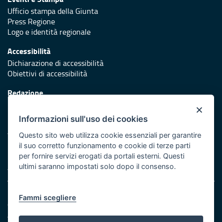
Ufficio stampa della Giunta
Press Regione
Logo e identità regionale
Accessibilità
Dichiarazione di accessibilità
Obiettivi di accessibilità
Redazione
Responsabili di pubblicazione
×
Informazioni sull'uso dei cookies
Protezione civile
Vai al sito di Protezione Civile Puglia
Questo sito web utilizza cookie essenziali per garantire
il suo corretto funzionamento e cookie di terze parti
Iniziativa finanziata con risorse del POR Puglia 2014/2020 -
per fornire servizi erogati da portali esterni. Questi
Asse XI
ultimi saranno impostati solo dopo il consenso.
Note legali
Fammi scegliere
Cookie e privacy
Amministrazione trasparente