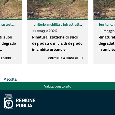
Territorio, mobilità e infrastrutture
Territorio, mobilità e infrastrutture
11 maggio 2026
11 maggio
i suoli
Rinaturalizzazione di suoli
Rinatural
di degrado
degradati o in via di degrado
degradati
in ambito urbano e
in ambito urbano e
enti a
periurbano - Interventi a
periurban
 LEGGERE
CONTINUA A LEGGERE
zionale
valere sul fondo nazionale
valere su
 consumo
per il contrasto al consumo
per il co
di suolo
di suolo
Ascolta
Valuta questo sito