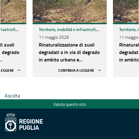
Territorio, mobilità e infrastrutture
Territorio, mobilità e infrastrutture
11 maggio 2026
11 maggio
i suoli
Rinaturalizzazione di suoli
Rinatural
di degrado
degradati o in via di degrado
degradati
in ambito urbano e
in ambito urbano e
enti a
periurbano - Interventi a
periurban
 LEGGERE
CONTINUA A LEGGERE
zionale
valere sul fondo nazionale
valere su
 consumo
per il contrasto al consumo
per il co
di suolo
di suolo
Ascolta
Valuta questo sito