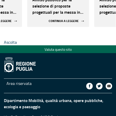
te
selezione di proposte
selezione
messa in
progettuali per la messa in
progettua
egli
sicurezza sismica degli
sicurezza
 LEGGERE
CONTINUA A LEGGERE
rilevanti
edifici strategici e rilevanti
edifici st
le aree
pubblici ubicati nelle aree
pubblici 
chio
maggiormente a rischio
maggiorm
Ascolta
Valuta questo sito
Area riservata
Dipartimento Mobilità, qualità urbana, opere pubbliche,
ecologia e paesaggio