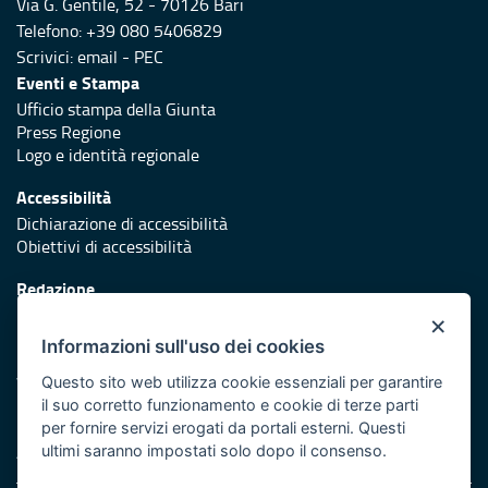
Via G. Gentile, 52 - 70126 Bari
Telefono: +39 080 5406829
Scrivici:
email
-
PEC
Eventi e Stampa
Ufficio stampa della Giunta
Press Regione
Logo e identità regionale
Accessibilità
Dichiarazione di accessibilità
Obiettivi di accessibilità
Redazione
Responsabili di pubblicazione
×
Informazioni sull'uso dei cookies
Protezione civile
Vai al sito di Protezione Civile Puglia
Questo sito web utilizza cookie essenziali per garantire
il suo corretto funzionamento e cookie di terze parti
Iniziativa finanziata con risorse del POR Puglia 2014/2020 -
per fornire servizi erogati da portali esterni. Questi
Asse XI
ultimi saranno impostati solo dopo il consenso.