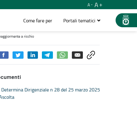
A
A
Come fare per
Portali tematici
nte a rischio - Territorio, mobilità e infrastrutture
 maggiormente a rischio
ocumenti
Determina Dirigenziale n 28 del 25 marzo 2025
Ascolta