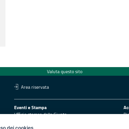
Valuta questo sito
Area riservata
Eventi e Stampa
Ac
Ufficio stampa della Giunta
Di
Press Regione
Obi
Logo e identità regionale
uso dei cookies