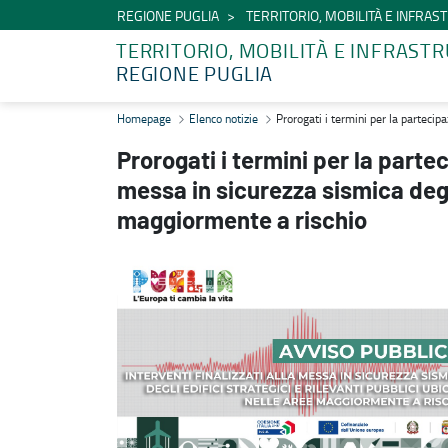
REGIONE PUGLIA
TERRITORIO, MOBILITÀ E INFRA
TERRITORIO, MOBILITÀ E INFRAST
REGIONE PUGLIA
Prorogati i termini per la partecipazione all'Avviso pubblico per la 
Homepage
Elenco notizie
Prorogati i termini per la partecip
Prorogati i termini per la parte
messa in sicurezza sismica degli
maggiormente a rischio