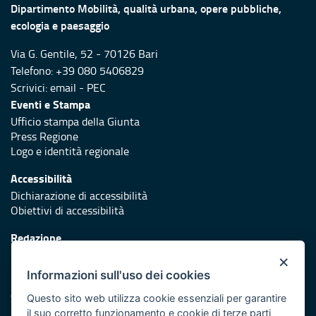
Dipartimento Mobilità, qualità urbana, opere pubbliche,
ecologia e paesaggio
Via G. Gentile, 52 - 70126 Bari
Telefono: +39 080 5406829
Scrivici:
email
-
PEC
Eventi e Stampa
Ufficio stampa della Giunta
Press Regione
Logo e identità regionale
Accessibilità
Dichiarazione di accessibilità
Obiettivi di accessibilità
Redazione
Responsabili di pubblicazione
×
Informazioni sull'uso dei cookies
Protezione civile
Vai al sito di Protezione Civile Puglia
Questo sito web utilizza cookie essenziali per garantire
il suo corretto funzionamento e cookie di terze parti