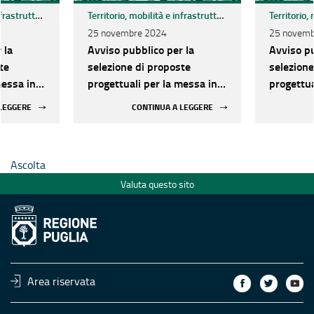
Territorio, mobilità e infrastrutture
Territorio, mobilità e infrastrutture
25 novembre 2024
25 novemb
 la
Avviso pubblico per la
Avviso pu
te
selezione di proposte
selezione
messa in
progettuali per la messa in
progettua
egli
sicurezza sismica degli
sicurezza
 LEGGERE
CONTINUA A LEGGERE
rilevanti
edifici strategici e rilevanti
edifici st
le aree
pubblici ubicati nelle aree
pubblici 
chio
maggiormente a rischio
maggiorm
Ascolta
Valuta questo sito
Area riservata