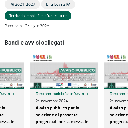
PR 2021-2027
Enti locali e PA
Territorio, mobilità e infrastrutture
Pubblicato il 25 luglio 2025
Bandi e avvisi collegati
Territorio, mobilità e infrastrutture
Territorio, mobilità e infrastrutture
25 novembre 2024
25 novemb
 la
Avviso pubblico per la
Avviso pu
te
selezione di proposte
selezione
messa in
progettuali per la messa in
progettua