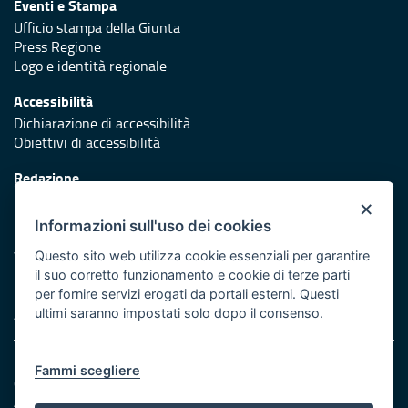
Eventi e Stampa
Ufficio stampa della Giunta
Press Regione
Logo e identità regionale
Accessibilità
Dichiarazione di accessibilità
Obiettivi di accessibilità
Redazione
Responsabili di pubblicazione
×
Informazioni sull'uso dei cookies
Protezione civile
Vai al sito di Protezione Civile Puglia
Questo sito web utilizza cookie essenziali per garantire
il suo corretto funzionamento e cookie di terze parti
Iniziativa finanziata con risorse del POR Puglia 2014/2020 -
per fornire servizi erogati da portali esterni. Questi
Asse XI
ultimi saranno impostati solo dopo il consenso.
Note legali
Fammi scegliere
Cookie e privacy
Amministrazione trasparente