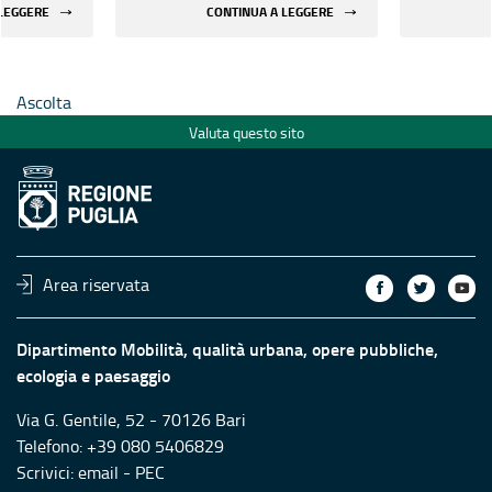
egli
sicurezza sismica degli
sicurezza
 LEGGERE
CONTINUA A LEGGERE
rilevanti
edifici strategici e rilevanti
edifici st
le aree
pubblici ubicati nelle aree
pubblici 
chio
maggiormente a rischio
maggiorm
Ascolta
Valuta questo sito
Area riservata
Dipartimento Mobilità, qualità urbana, opere pubbliche,
ecologia e paesaggio
Via G. Gentile, 52 - 70126 Bari
Telefono: +39 080 5406829
Scrivici:
email
-
PEC