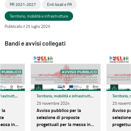
PR 2021-2027
Enti locali e PA
Territorio, mobilità e infrastrutture
Pubblicato il 25 luglio 2025
Bandi e avvisi collegati
Territorio, mobilità e infrastrutture
Territorio, mobilità e infrastrutture
25 novembre 2024
25 novemb
 la
Avviso pubblico per la
Avviso pu
te
selezione di proposte
selezione
messa in
progettuali per la messa in
progettua