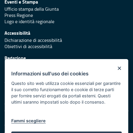
Eventi e Stampa
Ufficio stampa della Giunta
Press Regione
Logo e identità regionale
Accessibilità
Dichiarazione di accessibilità
Obiettivi di accessibilità
Redazione
Responsabili di pubblicazione
×
Informazioni sull'uso dei cookies
Protezione civile
Vai al sito di Protezione Civile Puglia
Questo sito web utilizza cookie essenziali per garantire
il suo corretto funzionamento e cookie di terze parti
Iniziativa finanziata con risorse del POR Puglia 2014/2020 -
per fornire servizi erogati da portali esterni. Questi
Asse XI
ultimi saranno impostati solo dopo il consenso.
Note legali
Fammi scegliere
Cookie e privacy
Amministrazione trasparente