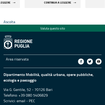
egli
sicurezza sismica degli
sicurezza
 LEGGERE
CONTINUA A LEGGERE
rilevanti
edifici strategici e rilevanti
edifici st
le aree
pubblici ubicati nelle aree
pubblici 
chio
maggiormente a rischio
maggiorm
Ascolta
Valuta questo sito
Area riservata
Dipartimento Mobilità, qualità urbana, opere pubbliche,
ecologia e paesaggio
Via G. Gentile, 52 - 70126 Bari
Telefono: +39 080 5406829
Scrivici:
email
-
PEC