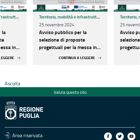
Territorio, mobilità e infrastrutture
Territorio, mobilità e infrastrutture
25 novembre 2024
25 novemb
 la
Avviso pubblico per la
Avviso pu
te
selezione di proposte
selezione
messa in
progettuali per la messa in
progettua
egli
sicurezza sismica degli
sicurezza
 LEGGERE
CONTINUA A LEGGERE
rilevanti
edifici strategici e rilevanti
edifici st
le aree
pubblici ubicati nelle aree
pubblici 
chio
maggiormente a rischio
maggiorm
Ascolta
Valuta questo sito
Area riservata