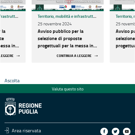
Territorio, mobilità e infrastrutture
Territorio, mobilità e infrastrutture
25 novembre 2024
25 novemb
 la
Avviso pubblico per la
Avviso pu
te
selezione di proposte
selezione
messa in
progettuali per la messa in
progettua
egli
sicurezza sismica degli
sicurezza
 LEGGERE
CONTINUA A LEGGERE
rilevanti
edifici strategici e rilevanti
edifici st
le aree
pubblici ubicati nelle aree
pubblici 
chio
maggiormente a rischio
maggiorm
Ascolta
Valuta questo sito
Area riservata