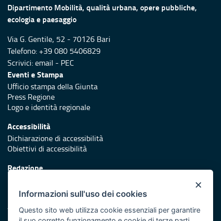
Dipartimento Mobilità, qualità urbana, opere pubbliche,
ecologia e paesaggio
Via G. Gentile, 52 - 70126 Bari
Telefono: +39 080 5406829
Scrivici:
email
-
PEC
Eventi e Stampa
Ufficio stampa della Giunta
Press Regione
Logo e identità regionale
Accessibilità
Dichiarazione di accessibilità
Obiettivi di accessibilità
Redazione
Responsabili di pubblicazione
×
Informazioni sull'uso dei cookies
Protezione civile
Vai al sito di Protezione Civile Puglia
Questo sito web utilizza cookie essenziali per garantire
il suo corretto funzionamento e cookie di terze parti