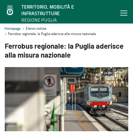
TERRITORIO, MOBILITÀ E
INFRASTRUTTURE
REGIONE PUGLIA
Ferrobus regionale: la Puglia aderisce alla misura nazionale - Terri
Homepage
Elenco notizie
Ferrobus regionale: la Puglia aderisce alla misura nazionale
Ferrobus regionale: la Puglia aderisce
alla misura nazionale