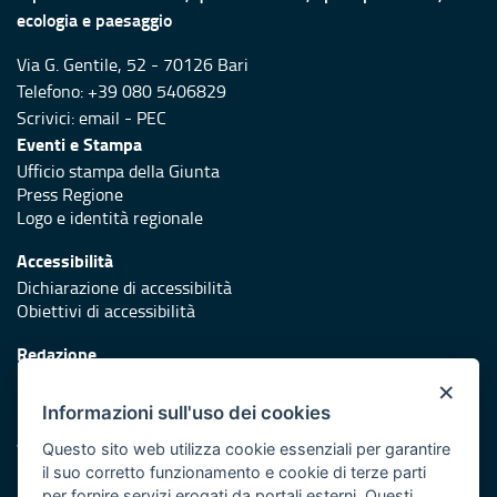
ecologia e paesaggio
Via G. Gentile, 52 - 70126 Bari
Telefono: +39 080 5406829
Scrivici:
email
-
PEC
Eventi e Stampa
Ufficio stampa della Giunta
Press Regione
Logo e identità regionale
Accessibilità
Dichiarazione di accessibilità
Obiettivi di accessibilità
Redazione
Responsabili di pubblicazione
×
Informazioni sull'uso dei cookies
Protezione civile
Vai al sito di Protezione Civile Puglia
Questo sito web utilizza cookie essenziali per garantire
il suo corretto funzionamento e cookie di terze parti
Iniziativa finanziata con risorse del POR Puglia 2014/2020 -
per fornire servizi erogati da portali esterni. Questi