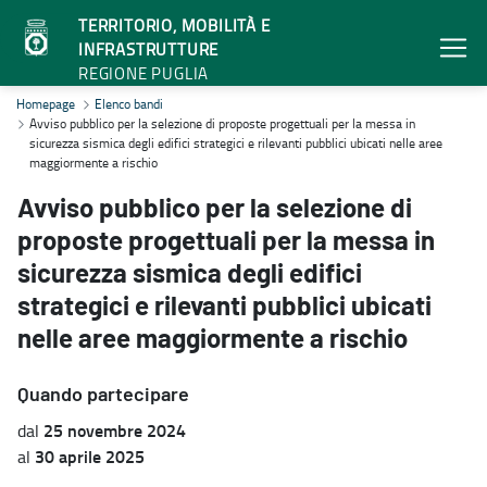
TERRITORIO, MOBILITÀ E
INFRASTRUTTURE
REGIONE PUGLIA
Avviso pubblico per la selezione di proposte progettuali per la messa
Homepage
Elenco bandi
Avviso pubblico per la selezione di proposte progettuali per la messa in
sicurezza sismica degli edifici strategici e rilevanti pubblici ubicati nelle aree
maggiormente a rischio
Avviso pubblico per la selezione di
proposte progettuali per la messa in
sicurezza sismica degli edifici
strategici e rilevanti pubblici ubicati
nelle aree maggiormente a rischio
Quando partecipare
25 novembre 2024
dal
30 aprile 2025
al