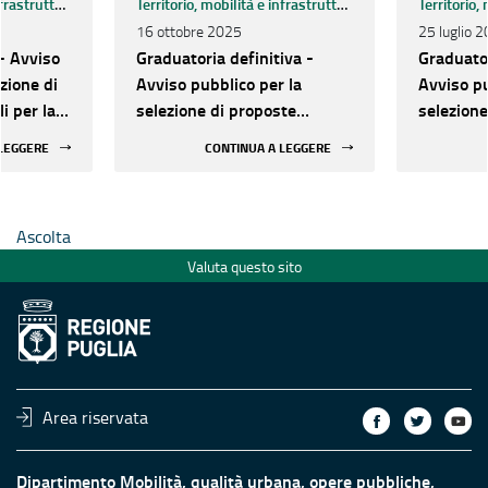
Territorio, mobilità e infrastrutture
Territorio, mobilità e infrastrutture
16 ottobre 2025
25 luglio 
- Avviso
Graduatoria definitiva -
Graduator
zione di
Avviso pubblico per la
Avviso pu
i per la
selezione di proposte
selezione
 sismica
progettuali per la messa in
progettua
 LEGGERE
CONTINUA A LEGGERE
ici e
sicurezza sismica degli
sicurezza
bicati
edifici strategici e rilevanti
edifici st
mente a
pubblici ubicati nelle aree
pubblici 
Ascolta
maggiormente a rischio
maggiorm
Valuta questo sito
Area riservata
Dipartimento Mobilità, qualità urbana, opere pubbliche,