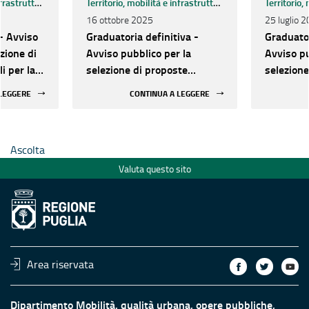
Territorio, mobilità e infrastrutture
Territorio, mobilità e infrastrutture
16 ottobre 2025
25 luglio 
- Avviso
Graduatoria definitiva -
Graduator
zione di
Avviso pubblico per la
Avviso pu
i per la
selezione di proposte
selezione
 sismica
progettuali per la messa in
progettua
 LEGGERE
CONTINUA A LEGGERE
ici e
sicurezza sismica degli
sicurezza
bicati
edifici strategici e rilevanti
edifici st
mente a
pubblici ubicati nelle aree
pubblici 
Ascolta
maggiormente a rischio
maggiorm
Valuta questo sito
Area riservata
Dipartimento Mobilità, qualità urbana, opere pubbliche,