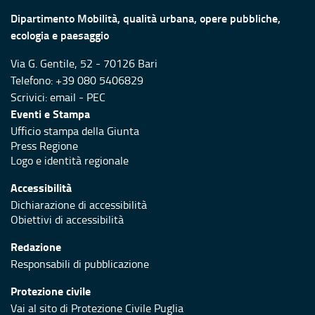
ssa in
progettuali per la messa in
progettuali
li
sicurezza sismica degli
sicurezza s
LEGGERE
CONTINUA A LEGGERE
evanti
edifici strategici e rilevanti
edifici stra
 aree
pubblici ubicati nelle aree
pubblici ubi
io
maggiormente a rischio
maggiormen
Ascolta
Valuta questo sito
Area riservata
Dipartimento Mobilità, qualità urbana, opere pubbliche,
ecologia e paesaggio
Via G. Gentile, 52 - 70126 Bari
Telefono: +39 080 5406829