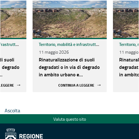
Territorio, mobilità e infrastrutture
Territorio, mobilità e infrastrutture
11 maggio 2026
11 maggio
i suoli
Rinaturalizzazione di suoli
Rinatural
di degrado
degradati o in via di degrado
degradati
in ambito urbano e
in ambito urbano e
enti a
periurbano - Interventi a
periurban
 LEGGERE
CONTINUA A LEGGERE
zionale
valere sul fondo nazionale
valere su
 consumo
per il contrasto al consumo
per il co
di suolo
di suolo
Ascolta
Valuta questo sito