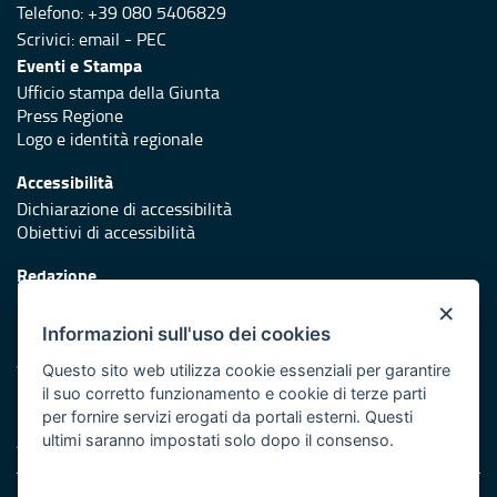
Telefono: +39 080 5406829
Scrivici:
email
-
PEC
Eventi e Stampa
Ufficio stampa della Giunta
Press Regione
Logo e identità regionale
Accessibilità
Dichiarazione di accessibilità
Obiettivi di accessibilità
Redazione
Responsabili di pubblicazione
×
Informazioni sull'uso dei cookies
Protezione civile
Vai al sito di Protezione Civile Puglia
Questo sito web utilizza cookie essenziali per garantire
il suo corretto funzionamento e cookie di terze parti
Iniziativa finanziata con risorse del POR Puglia 2014/2020 -
per fornire servizi erogati da portali esterni. Questi
Asse XI
ultimi saranno impostati solo dopo il consenso.