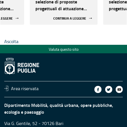
te
selezione di proposte
selezione
azione
progettuali di attuazione
progettua
 regionale
della rete ecologica regionale
della ret
 LEGGERE
CONTINUA A LEGGERE
Ascolta
Valuta questo sito
Area riservata
Dipartimento Mobilità, qualità urbana, opere pubbliche,
ecologia e paesaggio
Via G. Gentile, 52 - 70126 Bari