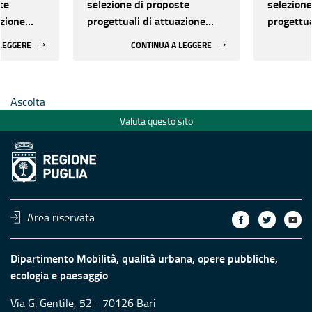
te
selezione di proposte
selezione
azione
progettuali di attuazione
progettua
 regionale
della rete ecologica regionale
della ret
 LEGGERE
CONTINUA A LEGGERE
Ascolta
Valuta questo sito
Area riservata
Dipartimento Mobilità, qualità urbana, opere pubbliche,
ecologia e paesaggio
Via G. Gentile, 52 - 70126 Bari