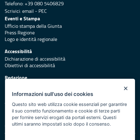
Telefono: +39 080 5406829
Scrivici:
email
-
PEC
Eventi e Stampa
Ufficio stampa della Giunta
Press Regione
Logo e identità regionale
Accessibilità
Dichiarazione di accessibilità
Obiettivi di accessibilità
Redazione
Responsabili di pubblicazione
×
Informazioni sull'uso dei cookies
Protezione civile
Vai al sito di Protezione Civile Puglia
Questo sito web utilizza cookie essenziali per garantire
il suo corretto funzionamento e cookie di terze parti
Iniziativa finanziata con risorse del POR Puglia 2014/2020 -
per fornire servizi erogati da portali esterni. Questi
Asse XI
ultimi saranno impostati solo dopo il consenso.