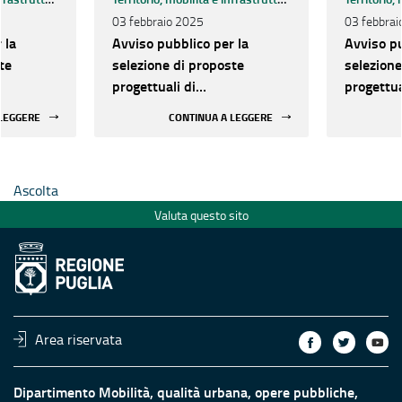
03 febbraio 2025
03 febbrai
 la
Avviso pubblico per la
Avviso pu
te
selezione di proposte
selezione
progettuali di
progettua
logica
riqualificazione ecologica
riqualifi
 LEGGERE
CONTINUA A LEGGERE
a
della fascia costiera
della fas
Ascolta
Valuta questo sito
Area riservata
Dipartimento Mobilità, qualità urbana, opere pubbliche,