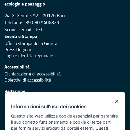
ecologia e paesaggio
Via G. Gentile, 52 - 70126 Bari
Telefono: +39 080 5406829
Scrivici:
email
-
PEC
Eventi e Stampa
Ufficio stampa della Giunta
Press Regione
Logo e identità regionale
Accessibilità
Dichiarazione di accessibilità
Obiettivi di accessibilità
Redazione
Responsabili di pubblicazione
×
Informazioni sull'uso dei cookies
Protezione civile
Vai al sito di Protezione Civile Puglia
Questo sito web utilizza cookie essenziali per garantire
il suo corretto funzionamento e cookie di terze parti
Iniziativa finanziata con risorse del POR Puglia 2014/2020 -
per fornire servizi erogati da portali esterni. Questi