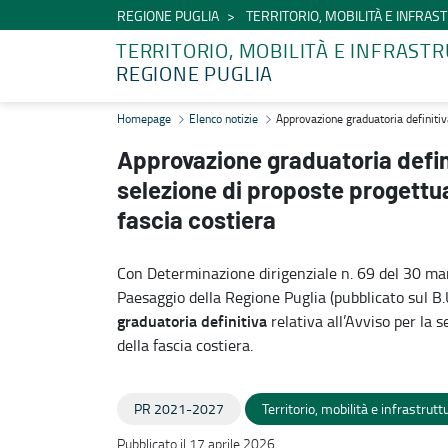
REGIONE PUGLIA
TERRITORIO, MOBILITÀ E INFRA
TERRITORIO, MOBILITÀ E INFRAST
REGIONE PUGLIA
Approvazione graduatoria definitiva - Avviso pubblico per la selezion
Homepage
Elenco notizie
Approvazione graduatoria definitiva
Approvazione graduatoria defini
selezione di proposte progettual
fascia costiera
Con Determinazione dirigenziale n. 69 del 30 mar
Paesaggio della Regione Puglia (pubblicato sul B
graduatoria definitiva
relativa all’Avviso per la 
della fascia costiera.
PR 2021-2027
Territorio, mobilità e infrastrutt
Pubblicato il 17 aprile 2026