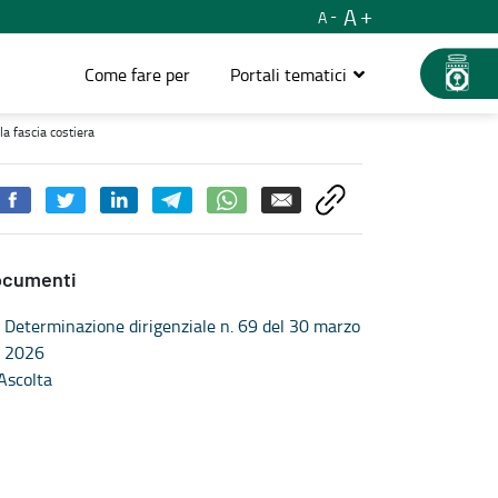
A
A
Come fare per
Portali tematici
costiera - Territorio, mobilità e infrastrutture
la fascia costiera
ocumenti
Determinazione dirigenziale n. 69 del 30 marzo
2026
Ascolta