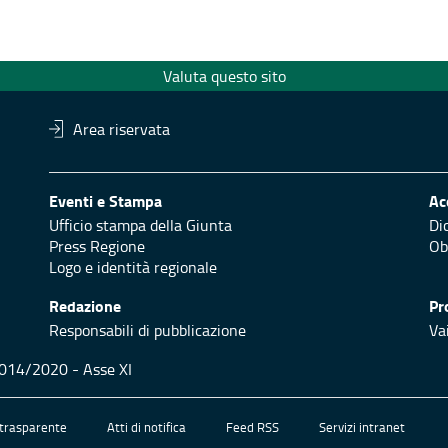
Valuta questo sito
Area riservata
Eventi e Stampa
Ac
Ufficio stampa della Giunta
Di
Press Regione
Obi
Logo e identità regionale
Redazione
Pr
Responsabili di pubblicazione
Vai
 2014/2020 - Asse XI
trasparente
Atti di notifica
Feed RSS
Servizi intranet