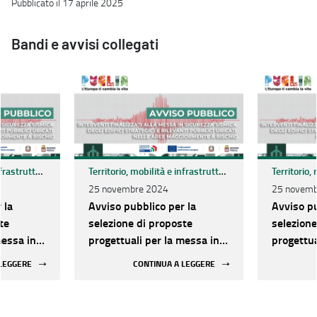
Pubblicato il 17 aprile 2025
Bandi e avvisi collegati
Territorio, mobilità e infrastrutture
Territorio, mobilità e infrastrutture
25 novembre 2024
25 novemb
 la
Avviso pubblico per la
Avviso pu
te
selezione di proposte
selezione
messa in
progettuali per la messa in
progettua
egli
sicurezza sismica degli
sicurezza
 LEGGERE
CONTINUA A LEGGERE
rilevanti
edifici strategici e rilevanti
edifici st
le aree
pubblici ubicati nelle aree
pubblici 
chio
maggiormente a rischio
maggiorm