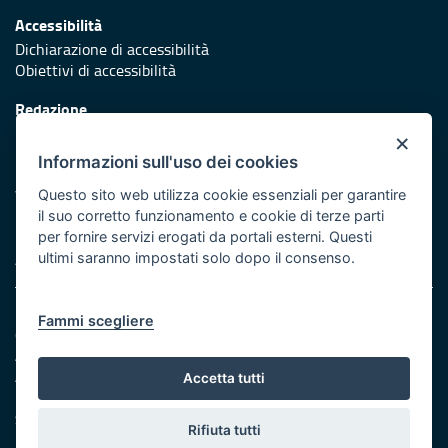
Accessibilità
Dichiarazione di accessibilità
Obiettivi di accessibilità
Redazione
Responsabili di pubblicazione
×
Informazioni sull'uso dei cookies
Protezione civile
Vai al sito di Protezione Civile Puglia
Questo sito web utilizza cookie essenziali per garantire
il suo corretto funzionamento e cookie di terze parti
Iniziativa finanziata con risorse del POR Puglia 2014/2020 -
per fornire servizi erogati da portali esterni. Questi
Asse XI
ultimi saranno impostati solo dopo il consenso.
Note legali
Fammi scegliere
Cookie e privacy
Amministrazione trasparente
Atti di notifica
Accetta tutti
Feed RSS
Servizi intranet
Rifiuta tutti