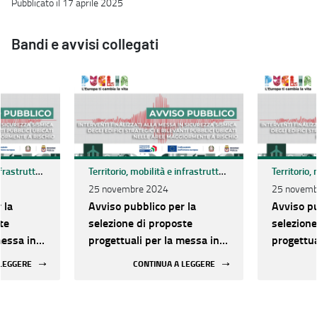
Pubblicato il 17 aprile 2025
Bandi e avvisi collegati
Territorio, mobilità e infrastrutture
Territorio, mobilità e infrastrutture
25 novembre 2024
25 novemb
 la
Avviso pubblico per la
Avviso pu
te
selezione di proposte
selezione
messa in
progettuali per la messa in
progettua
egli
sicurezza sismica degli
sicurezza
 LEGGERE
CONTINUA A LEGGERE
rilevanti
edifici strategici e rilevanti
edifici st
le aree
pubblici ubicati nelle aree
pubblici 
chio
maggiormente a rischio
maggiorm