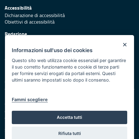
Accessibilità
Dichiarazione di accessibilità
Obiettivi di accessibilità
Redazione
Responsabili di pubblicazione
×
Informazioni sull'uso dei cookies
Protezione civile
Vai al sito di Protezione Civile Puglia
Questo sito web utilizza cookie essenziali per garantire
il suo corretto funzionamento e cookie di terze parti
Iniziativa finanziata con risorse del POR Puglia 2014/2020 -
per fornire servizi erogati da portali esterni. Questi
Asse XI
ultimi saranno impostati solo dopo il consenso.
Note legali
Fammi scegliere
Cookie e privacy
Amministrazione trasparente
Atti di notifica
Accetta tutti
Feed RSS
Servizi intranet
Rifiuta tutti