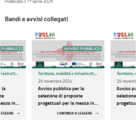
Pubblicato il 17 aprile 2025
Bandi e avvisi collegati
Territorio, mobilità e infrastrutture
Territorio, mobilità e infrastrutture
25 novembre 2024
25 novemb
 la
Avviso pubblico per la
Avviso pu
te
selezione di proposte
selezione
messa in
progettuali per la messa in
progettua
egli
sicurezza sismica degli
sicurezza
 LEGGERE
CONTINUA A LEGGERE
rilevanti
edifici strategici e rilevanti
edifici st
le aree
pubblici ubicati nelle aree
pubblici 
chio
maggiormente a rischio
maggiorm