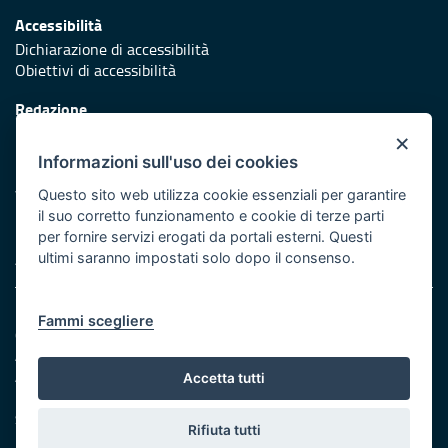
Accessibilità
Dichiarazione di accessibilità
Obiettivi di accessibilità
Redazione
Responsabili di pubblicazione
×
Informazioni sull'uso dei cookies
Protezione civile
Vai al sito di Protezione Civile Puglia
Questo sito web utilizza cookie essenziali per garantire
il suo corretto funzionamento e cookie di terze parti
Iniziativa finanziata con risorse del POR Puglia 2014/2020 -
per fornire servizi erogati da portali esterni. Questi
Asse XI
ultimi saranno impostati solo dopo il consenso.
Note legali
Fammi scegliere
Cookie e privacy
Amministrazione trasparente
Atti di notifica
Accetta tutti
Feed RSS
Servizi intranet
Rifiuta tutti