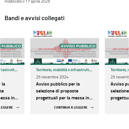
Pubblicato il 17 aprile 2025
Bandi e avvisi collegati
Territorio, mobilità e infrastrutture
Territorio, mobilità e infrastrutture
25 novembre 2024
25 novemb
 la
Avviso pubblico per la
Avviso pu
te
selezione di proposte
selezione
messa in
progettuali per la messa in
progettua
egli
sicurezza sismica degli
sicurezza
 LEGGERE
CONTINUA A LEGGERE
rilevanti
edifici strategici e rilevanti
edifici st
le aree
pubblici ubicati nelle aree
pubblici 
chio
maggiormente a rischio
maggiorm