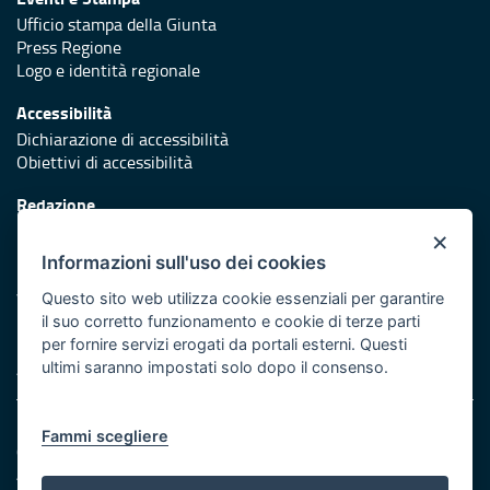
Ufficio stampa della Giunta
Press Regione
Logo e identità regionale
Accessibilità
Dichiarazione di accessibilità
Obiettivi di accessibilità
Redazione
Responsabili di pubblicazione
×
Informazioni sull'uso dei cookies
Protezione civile
Vai al sito di Protezione Civile Puglia
Questo sito web utilizza cookie essenziali per garantire
il suo corretto funzionamento e cookie di terze parti
Iniziativa finanziata con risorse del POR Puglia 2014/2020 -
per fornire servizi erogati da portali esterni. Questi
Asse XI
ultimi saranno impostati solo dopo il consenso.
Note legali
Fammi scegliere
Cookie e privacy
Amministrazione trasparente