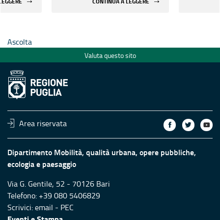
 LEGGERE
CONTINUA A LEGGERE
rilevanti
edifici strategici e rilevanti
edifici st
le aree
pubblici ubicati nelle aree
pubblici 
chio
maggiormente a rischio
maggiorm
Ascolta
Valuta questo sito
Area riservata
Dipartimento Mobilità, qualità urbana, opere pubbliche,
ecologia e paesaggio
Via G. Gentile, 52 - 70126 Bari
Telefono: +39 080 5406829
Scrivici:
email
-
PEC
Eventi e Stampa