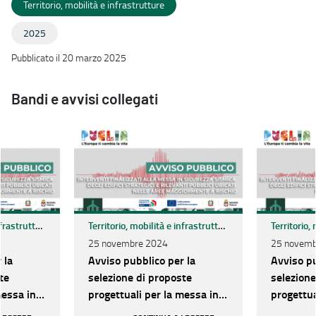
Territorio, mobilità e infrastrutture
2025
Pubblicato il 20 marzo 2025
Bandi e avvisi collegati
Territorio, mobilità e infrastrutture
Territorio, mobilità e infrastrutture
25 novembre 2024
25 novemb
 la
Avviso pubblico per la
Avviso pu
te
selezione di proposte
selezione
messa in
progettuali per la messa in
progettua
egli
sicurezza sismica degli
sicurezza