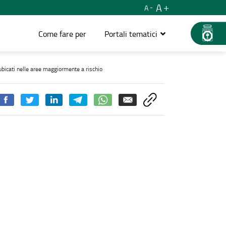
A
A
Come fare per
Portali tematici
e rilevanti pubblici ubicati nelle aree maggiormente a rischio - Ter
 ubicati nelle aree maggiormente a rischio